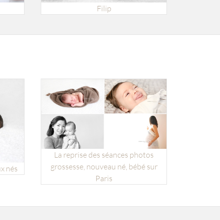
Filip
La reprise des séances photos
grossesse, nouveau né, bébé sur
x nés
Paris