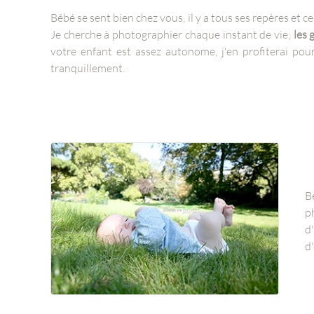
Bébé se sent bien chez vous, il y a tous ses repères et c
Je cherche à photographier chaque instant de vie;
les 
votre enfant est assez autonome, j'en profiterai pour
tranquillement.
B
p
d
d