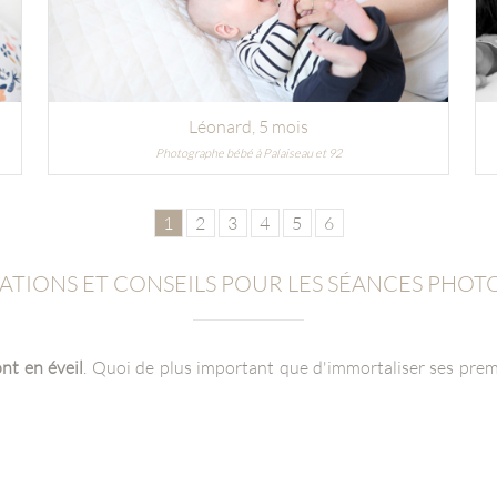
Léonard
, 5 mois
Photographe bébé à Palaiseau et 92
1
2
3
4
5
6
TIONS ET CONSEILS POUR LES SÉANCES PHOT
nt en éveil
. Quoi de plus important que d'immortaliser ses prem