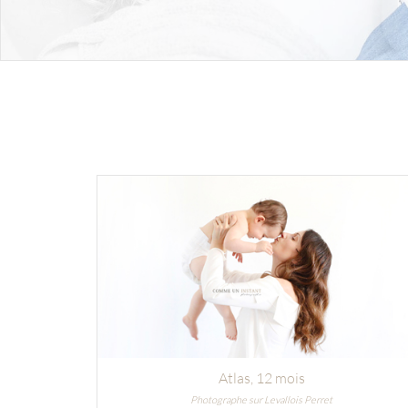
Atlas
, 12 mois
Photographe sur Levallois Perret