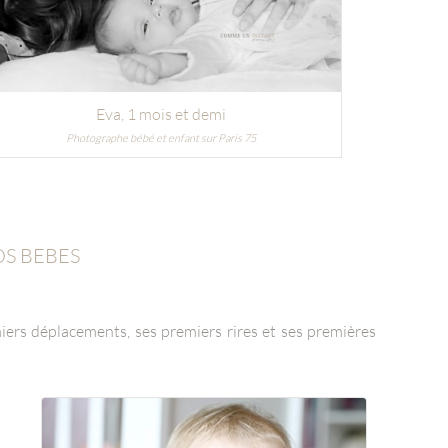
Eva
, 1 mois et demi
Photographe bébé et enfant sur Paris 75
OS BEBES
iers déplacements, ses premiers rires et ses premières