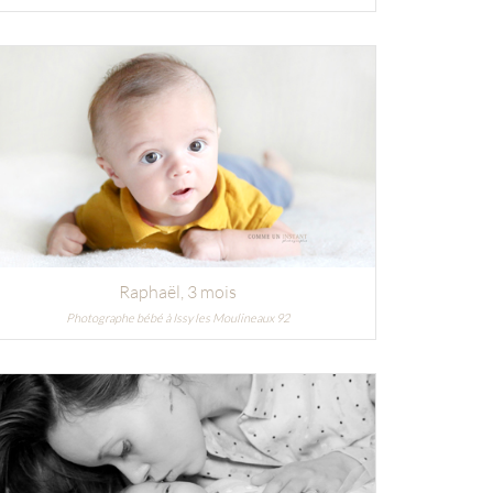
Raphaël
, 3 mois
Photographe bébé à Issy les Moulineaux 92