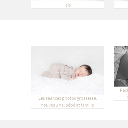
Isis
Pack
Les séances photos grossesse,
nouveau né, bébé et famille