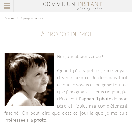
Accueil
À propos de moi
À PROPOS DE MOI
Bonjour et bienvenue !
Quand j'étais petite, je me voyais
devenir peintre. Je dessinais tout
ce que je voyais et peignais tout ce
que j'imaginais. Et puis un jour, j'ai
découvert
l'appareil photo
de mon
père et l'objet m'a complètement
fasciné. On peut dire que c'est ce jour-là que je me suis
intéressée à la
photo
.