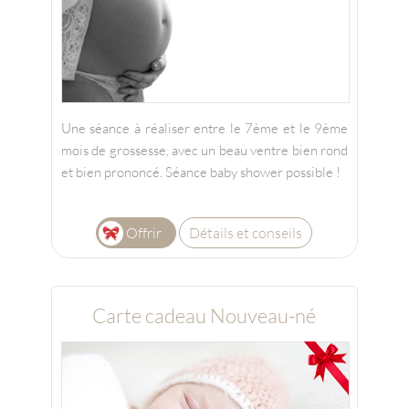
Une séance à réaliser entre le 7ème et le 9ème
mois de grossesse, avec un beau ventre bien rond
et bien prononcé. Séance baby shower possible !
Offrir
Détails et conseils
Carte cadeau Nouveau-né