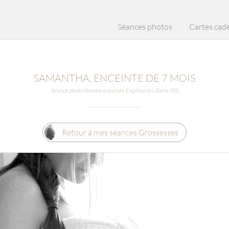
Séances photos
Cartes cad
SAMANTHA, ENCEINTE DE 7 MOIS
Séance photo femme enceinte Enghien les Bains (95)
Retour à mes séances Grossesses