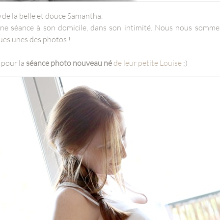
e
de la belle et douce Samantha.
une séance à son domicile, dans son intimité. Nous nous somm
ques unes des photos !
 pour la
séance photo nouveau né
de leur petite Louise
:)