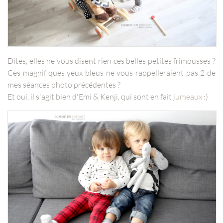
Dites, elles ne vous disent rien ces belles petites frimousses ?
Ces magnifiques yeux bleus ne vous rappelleraient pas 2 de
mes séances photo précédentes ?
Et oui, il s'agit bien d'Emi & Kenji, qui sont en fait
jumeaux
:)