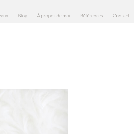
eaux
Blog
À propos de moi
Références
Contact