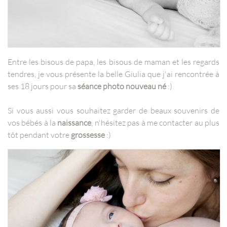
Entre les bisous de papa, les bisous de maman et les regards
tendres, je vous présente la belle Giulia que j'ai rencontrée à
ses 18 jours pour sa
séance photo nouveau né
:)
Si vous aussi vous souhaitez garder de beaux souvenirs de
vos bébés à la
naissance
, n'hésitez pas à me contacter au plus
tôt pendant votre
grossesse
:)