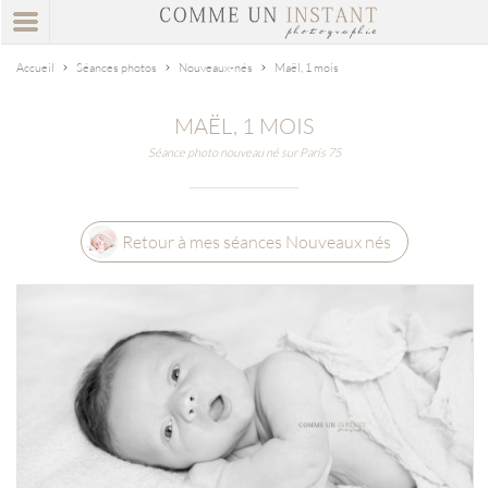
Accueil
Séances photos
Nouveaux-nés
Maël, 1 mois
MAËL, 1 MOIS
Séance photo nouveau né sur Paris 75
Retour à mes séances Nouveaux nés