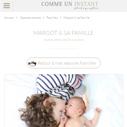
Accueil
Séances photos
Familles
Margot & sa famille
MARGOT & SA FAMILLE
Séance photo famille Levallois
Retour à mes séances Familles