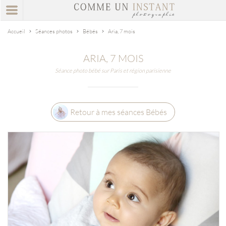
Accueil
Séances photos
Bébés
Aria, 7 mois
ARIA, 7 MOIS
Séance photo bébé sur Paris et région parisienne
Retour à mes séances Bébés