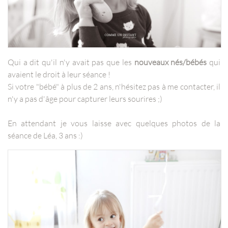
Qui a dit qu'il n'y avait pas que les
nouveaux nés/bébés
qui
avaient le droit à leur séance !
Si votre "bébé" à plus de 2 ans, n'hésitez pas à me contacter, il
n'y a pas d'âge pour capturer leurs sourires ;)
En attendant je vous laisse avec quelques photos de la
séance de Léa, 3 ans :)