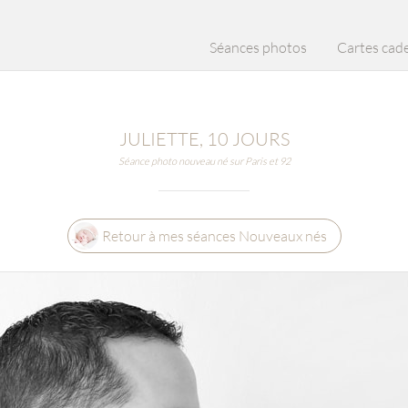
Séances photos
Cartes cad
JULIETTE, 10 JOURS
Séance photo nouveau né sur Paris et 92
Retour à mes séances Nouveaux nés