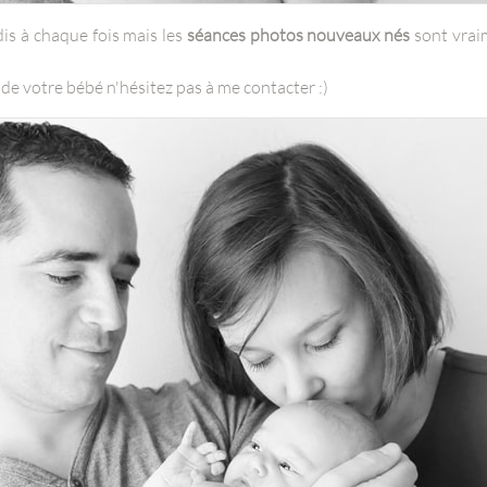
is à chaque fois mais les
séances photos nouveaux nés
sont vrai
de votre bébé n'hésitez pas à me contacter :)