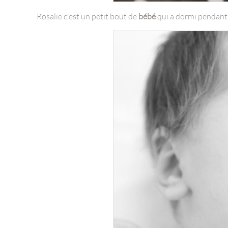
Rosalie c'est un petit bout de
bébé
qui a dormi pendant 