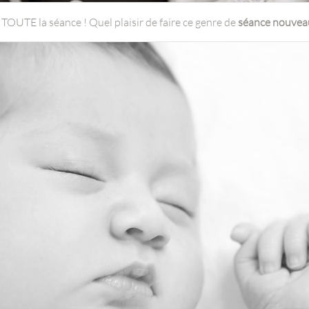
TOUTE la séance ! Quel plaisir de faire ce genre de
séance nouvea