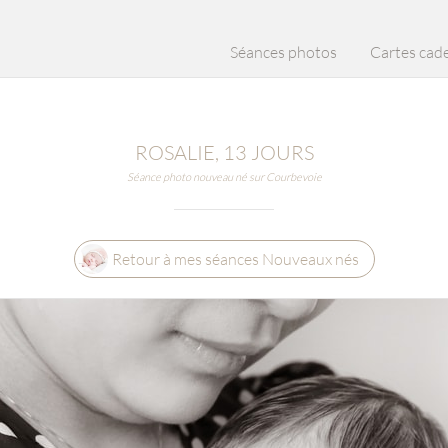
Séances photos
Cartes cad
ROSALIE, 13 JOURS
Séance photo nouveau né sur Courbevoie
Retour à mes séances Nouveaux nés