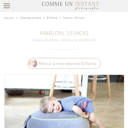
Accueil
Séances photos
Enfants
Marlon, 15 mois
MARLON, 15 MOIS
Séance photo bébé / enfant sur le Val d'Oise 95
Retour à mes séances Enfants