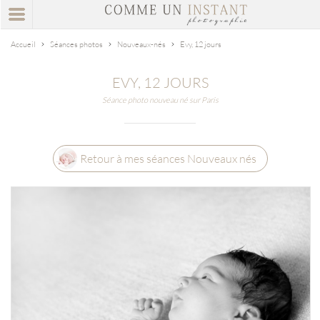
Accueil
Séances photos
Nouveaux-nés
Evy, 12 jours
EVY, 12 JOURS
Séance photo nouveau né sur Paris
Retour à mes séances Nouveaux nés