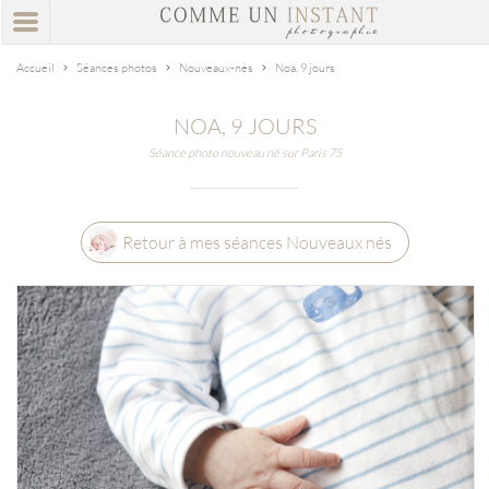
Accueil
Séances photos
Nouveaux-nés
Noa, 9 jours
NOA, 9 JOURS
Séance photo nouveau né sur Paris 75
Retour à mes séances Nouveaux nés